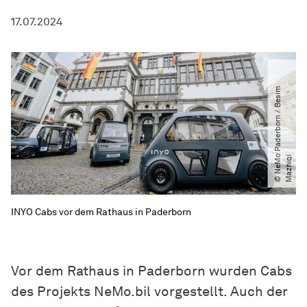
17.07.2024
©
N
e
M
P
a
d
e
r
b
o
r
n
​
/​
B
e
s
i
m
M
a
z
h
i
q
o
i
INYO Cabs vor dem Rathaus in Paderborn
Vor dem Rathaus in Paderborn wurden Cabs
des Projekts NeMo.bil vorgestellt. Auch der