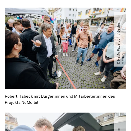
©
N
e
M
P
a
d
e
r
b
o
r
n
​
/​
B
e
s
i
m
M
a
z
h
i
q
o
i
Robert Habeck mit Bürger:innen und Mitarbeiter:innen des
Projekts NeMo.bil