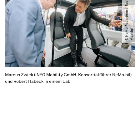
©
N
e
M
P
a
d
e
r
b
o
r
n
​
/​
B
e
s
i
m
M
a
z
h
i
q
o
i
Marcus Zwick (INYO Mobility GmbH, Konsortialführer NeMo.bil)
und Robert Habeck in einem Cab