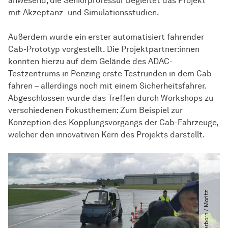
anwesend; die Seniorprofessur begleitet das Projekt
mit Akzeptanz- und Simulationsstudien.
Außerdem wurde ein erster automatisiert fahrender
Cab-Prototyp vorgestellt. Die Projektpartner:innen
konnten hierzu auf dem Gelände des ADAC-
Testzentrums in Penzing erste Testrunden in dem Cab
fahren – allerdings noch mit einem Sicherheitsfahrer.
Abgeschlossen wurde das Treffen durch Workshops zu
verschiedenen Fokusthemen: Zum Beispiel zur
Konzeption des Kopplungsvorgangs der Cab-Fahrzeuge,
welcher den innovativen Kern des Projekts darstellt.
©
N
e
M
o
P
d
e
r
b
o
r
n
​
/​
M
o
r
i
t
z
O
s
t
e
r
m
a
n