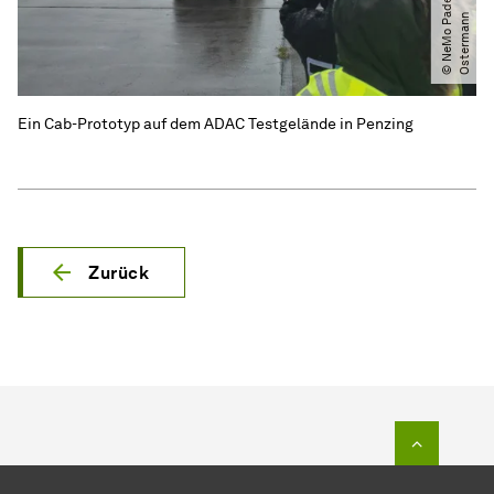
a
n
Ein Cab-Prototyp auf dem ADAC Testgelände in Penzing
Zurück
Zum Seit