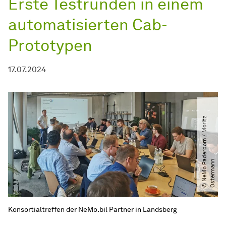
Erste Testrunden in einem
automatisierten Cab-
Prototypen
17.07.2024
©
N
e
M
o
P
d
e
r
b
o
r
n
​
/​
M
o
r
i
t
z
O
s
t
e
r
m
a
n
a
n
Konsortialtreffen der NeMo.bil Partner in Landsberg